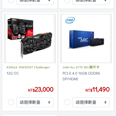
ASRock RX6700XT Challenger
Intel Arc A770 16G 顯示卡
D
12G OC
PCI-E 4.0 16GB GDDR6
DP/HDMI
23,000
11,490
NT$
NT$