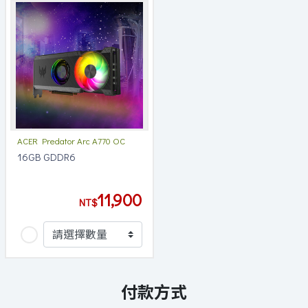
ACER Predator Arc A770 OC
16GB GDDR6
11,900
NT$
付款方式